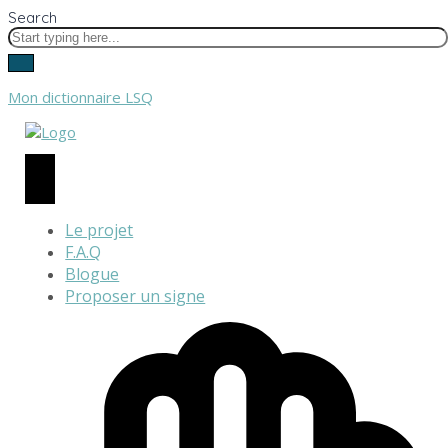
Search
Mon dictionnaire LSQ
Le projet
F.A.Q
Blogue
Proposer un signe