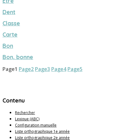
Être
Dent
Classe
Carte
Bon
Bon, bonne
Page
1
Page
2
Page
3
Page
4
Page
5
Contenu
Rechercher
Lexique (ABC)
Configuration manuelle
Liste orthographique 1e année
Liste orthographique 2e année