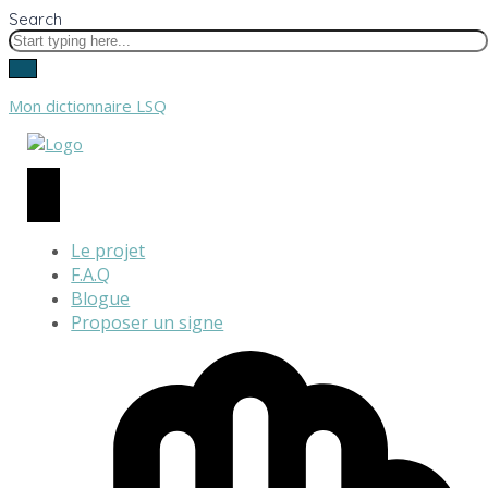
Search
Mon dictionnaire LSQ
Le projet
F.A.Q
Blogue
Proposer un signe