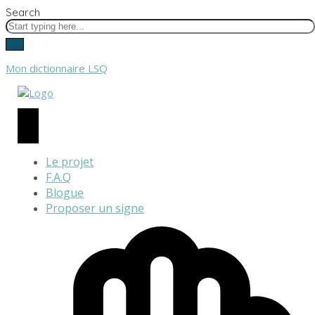
Search
Mon dictionnaire LSQ
Le projet
F.A.Q
Blogue
Proposer un signe