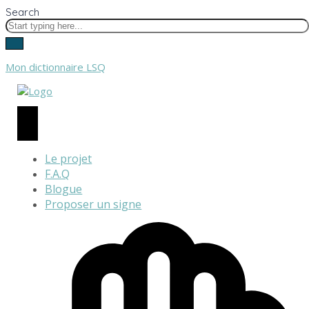
Search
Mon dictionnaire LSQ
Le projet
F.A.Q
Blogue
Proposer un signe