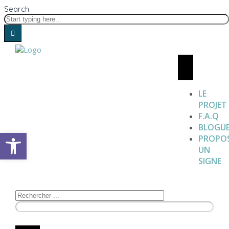
Search
LE
PROJET
F.A.Q
BLOGU
Open toolbar
PROPO
UN
SIGNE