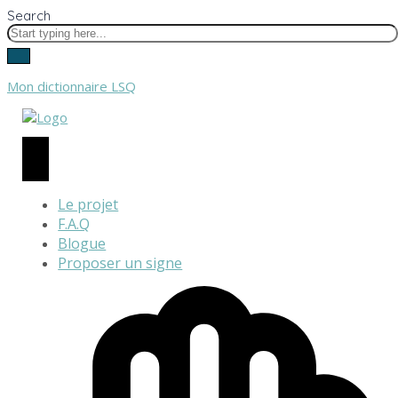
Search
Mon dictionnaire LSQ
Le projet
F.A.Q
Blogue
Proposer un signe