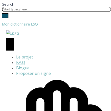
Search
Mon dictionnaire LSQ
Le projet
F.A.Q
Blogue
Proposer un signe