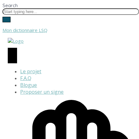
Search
Mon dictionnaire LSQ
Le projet
F.A.Q
Blogue
Proposer un signe