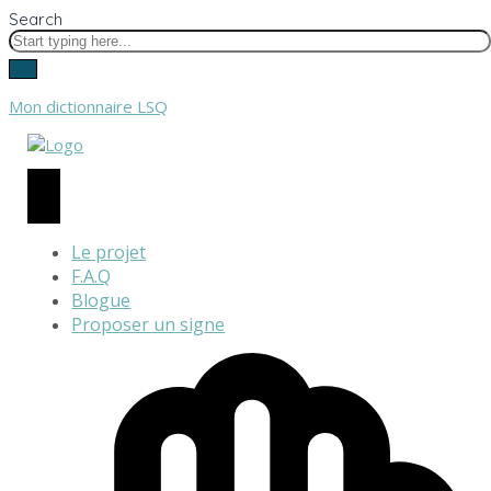
Search
Mon dictionnaire LSQ
Le projet
F.A.Q
Blogue
Proposer un signe