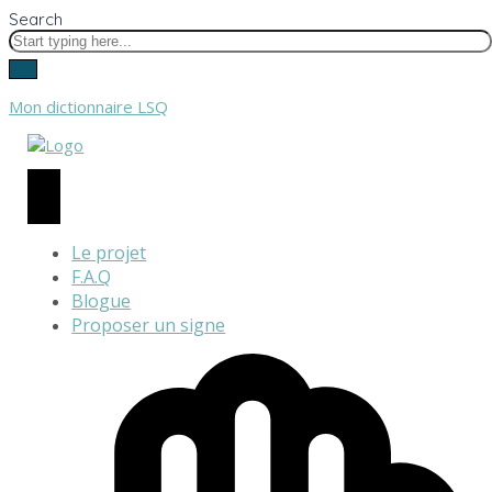
Search
Mon dictionnaire LSQ
Le projet
F.A.Q
Blogue
Proposer un signe