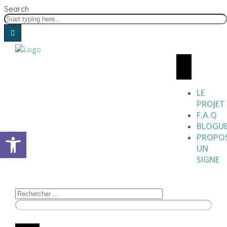
Search
LE
PROJET
F.A.Q
BLOGU
Open toolbar
PROPO
UN
SIGNE