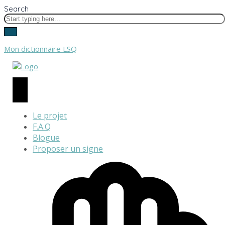
Search
Mon dictionnaire LSQ
Le projet
F.A.Q
Blogue
Proposer un signe