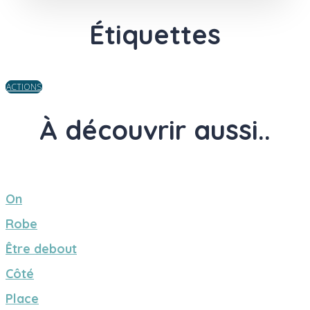
Étiquettes
ACTIONS
À découvrir aussi..
On
Robe
Être debout
Côté
Place