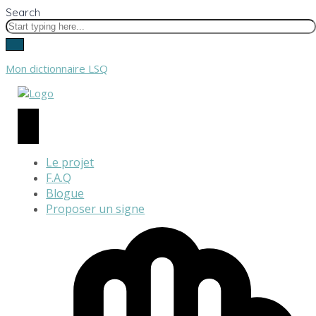
Search
Mon dictionnaire LSQ
Le projet
F.A.Q
Blogue
Proposer un signe