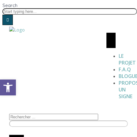
Search
LE
PROJET
F.A.Q
BLOGU
Open toolbar
PROPO
UN
SIGNE