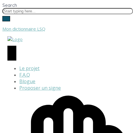
Search
Mon dictionnaire LSQ
Le projet
F.A.Q
Blogue
Proposer un signe