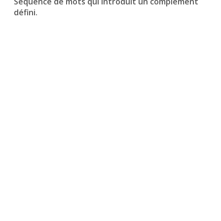
Séquence de mots qui introduit un complément
défini.