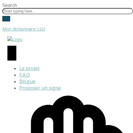
Search
Mon dictionnaire LSQ
Le projet
F.A.Q
Blogue
Proposer un signe