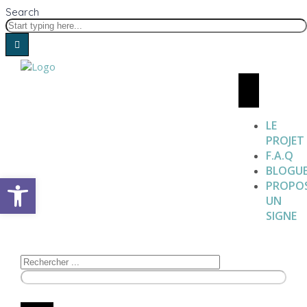
Search
LE
PROJET
F.A.Q
BLOGU
Open toolbar
PROPO
UN
SIGNE