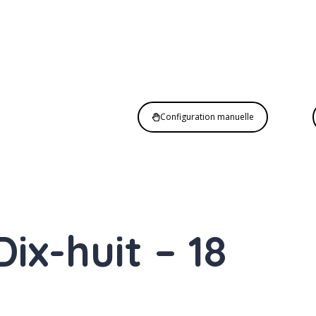
Configuration manuelle
Dix-huit – 18
Adjectif
numéral cardinal