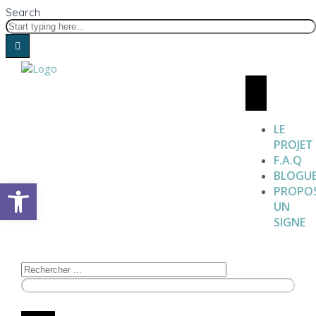
Search
LE
PROJET
F.A.Q
BLOGU
Open toolbar
PROPO
UN
SIGNE