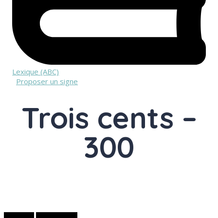
Lexique (ABC)
Proposer un signe
Trois cents –
300
Adjectif
numéral cardinal