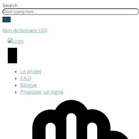
Search
Mon dictionnaire LSQ
Le projet
F.A.Q
Blogue
Proposer un signe