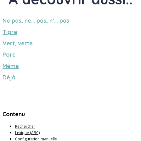
Ne pas, ne… pas, n’… pas
Tigre
Vert, verte
Porc
Même
Déjà
Contenu
Rechercher
Lexique (ABC)
Configuration manuelle