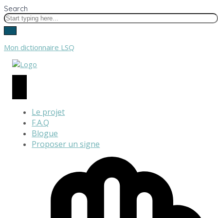
Search
Mon dictionnaire LSQ
Le projet
F.A.Q
Blogue
Proposer un signe