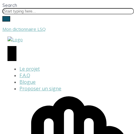
Search
Mon dictionnaire LSQ
Le projet
F.A.Q
Blogue
Proposer un signe