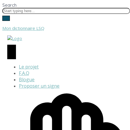
Search
Mon dictionnaire LSQ
Le projet
F.A.Q
Blogue
Proposer un signe