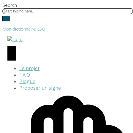
Search
Mon dictionnaire LSQ
Le projet
F.A.Q
Blogue
Proposer un signe