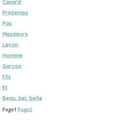
Canard
Printemps
Pas
Messieurs
Leçon
Homme
Garçon
Fils
Et
Beau, bel, belle
Page
1
Page
2