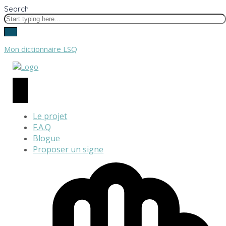
Search
Mon dictionnaire LSQ
Le projet
F.A.Q
Blogue
Proposer un signe