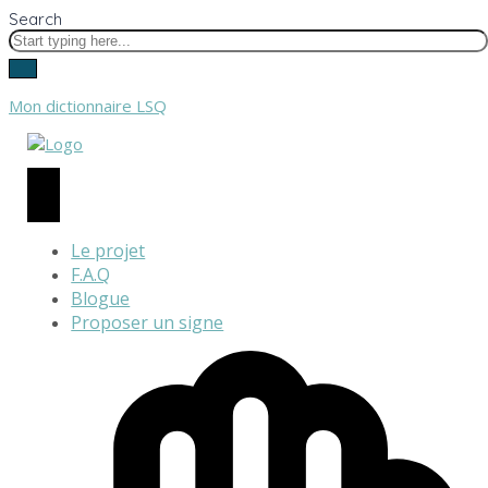
Search
Mon dictionnaire LSQ
Le projet
F.A.Q
Blogue
Proposer un signe