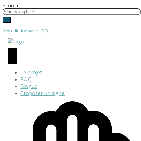
Search
Mon dictionnaire LSQ
Le projet
F.A.Q
Blogue
Proposer un signe