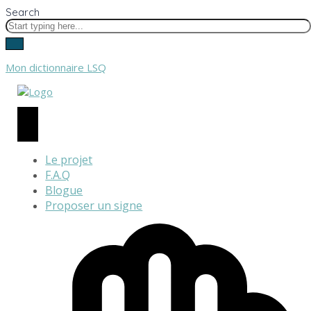
Search
Mon dictionnaire LSQ
Le projet
F.A.Q
Blogue
Proposer un signe