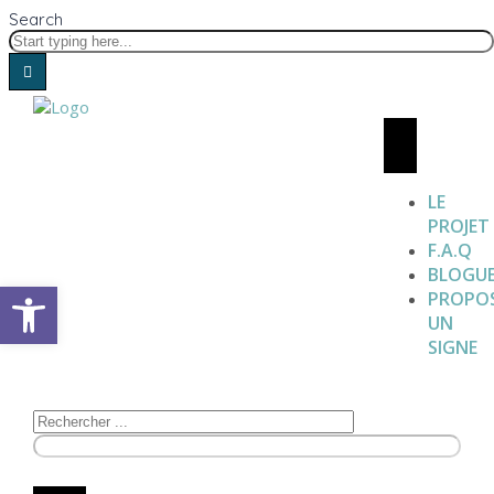
Search
LE
PROJET
F.A.Q
BLOGU
Open toolbar
PROPO
UN
SIGNE