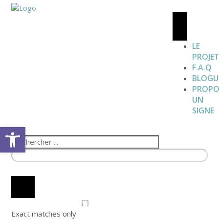
LE
PROJE
F.A.Q
BLOGU
PROPO
UN
SIGNE
Open toolbar
Exact matches only