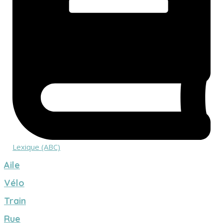
Lexique (ABC)
Aile
Vélo
Train
Rue