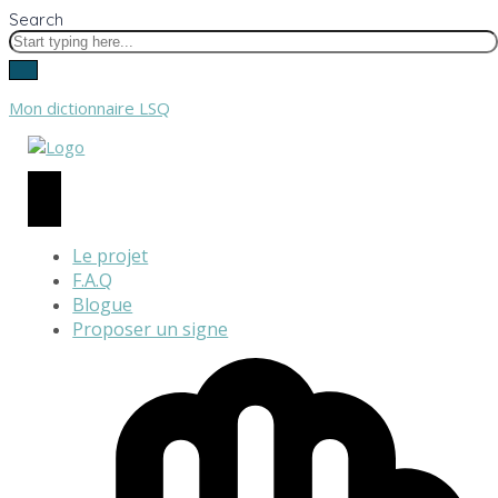
Search
Mon dictionnaire LSQ
Le projet
F.A.Q
Blogue
Proposer un signe