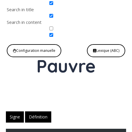
Search in title
Search in content
Configuration manuelle
Lexique (ABC)
Pauvre
Nom
ou adjectifQ
Signe
Définition