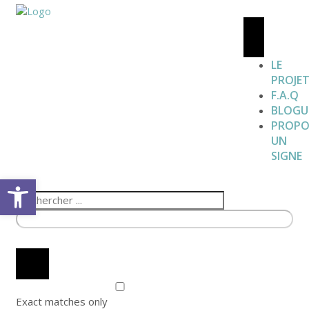
LE
PROJE
F.A.Q
BLOGU
PROPO
UN
SIGNE
Open toolbar
Exact matches only