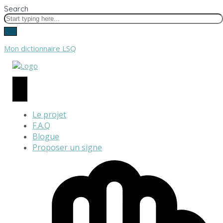
Search
Mon dictionnaire LSQ
Le projet
F.A.Q
Blogue
Proposer un signe