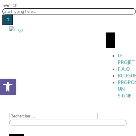
Search
LE
PROJET
F.A.Q
BLOGU
Open toolbar
PROPO
UN
SIGNE