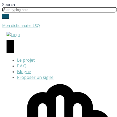
Search
Mon dictionnaire LSQ
Le projet
F.A.Q
Blogue
Proposer un signe