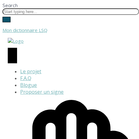
Search
Mon dictionnaire LSQ
Le projet
F.A.Q
Blogue
Proposer un signe