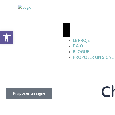
Open toolbar
LE PROJET
F.A.Q
BLOGUE
PROPOSER UN SIGNE
C
Proposer un signe