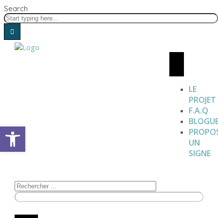
Search
LE
PROJET
F.A.Q
BLOGU
Open toolbar
PROPO
UN
SIGNE